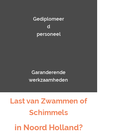
Gediplomeer
d
personeel
Garanderende
werkzaamheden
Last van Zwammen of
Schimmels
in Noord Holland?