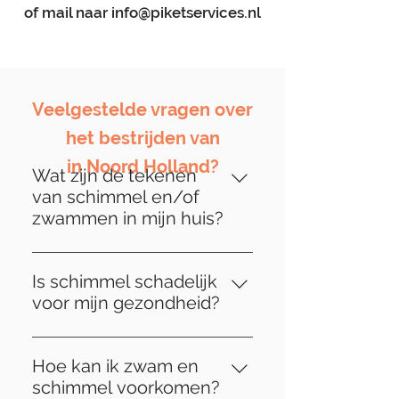
of mail naar
info@piketservices.nl
Veelgestelde vragen over
het bestrijden van
in Noord Holland?
Wat zijn de tekenen
van schimmel en/of
zwammen in mijn huis?
Tekenen van schimmel kunnen
variëren, maar veelvoorkomende
Is schimmel schadelijk
indicatoren zijn onder meer
voor mijn gezondheid?
verkleuring of vervorming van
Ja, schimmel kan zowel
houtwerk, loszittende
structurele schade aan uw huis
vloertegels, muffe geuren en
Hoe kan ik zwam en
veroorzaken als schadelijk zijn
zelfs zichtbare schimmelgroei.
schimmel voorkomen?