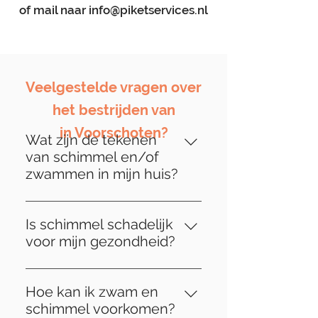
of mail naar
info@piketservices.nl
Veelgestelde vragen over
het bestrijden van
in Voorschoten?
Wat zijn de tekenen
van schimmel en/of
zwammen in mijn huis?
Tekenen van schimmel kunnen
variëren, maar veelvoorkomende
Is schimmel schadelijk
indicatoren zijn onder meer
voor mijn gezondheid?
verkleuring of vervorming van
Ja, schimmel kan zowel
houtwerk, loszittende
structurele schade aan uw huis
vloertegels, muffe geuren en
Hoe kan ik zwam en
veroorzaken als schadelijk zijn
zelfs zichtbare schimmelgroei.
schimmel voorkomen?