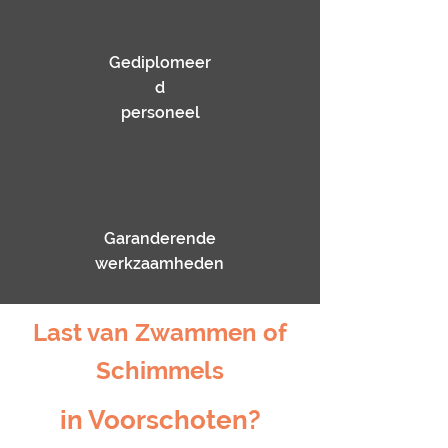
Gediplomeer
d
personeel
Garanderende
werkzaamheden
Last van Zwammen of
Schimmels
in Voorschoten?