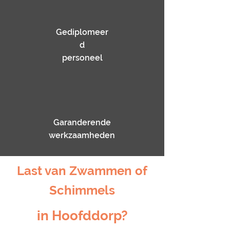
Gediplomeer
d
personeel
Garanderende
werkzaamheden
Last van Zwammen of
Schimmels
in Hoofddorp?