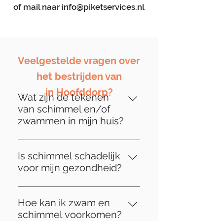
of mail naar
info@piketservices.nl
Veelgestelde vragen over
het bestrijden van
in Hoofddorp?
Wat zijn de tekenen
van schimmel en/of
zwammen in mijn huis?
Tekenen van schimmel kunnen
variëren, maar veelvoorkomende
Is schimmel schadelijk
indicatoren zijn onder meer
voor mijn gezondheid?
verkleuring of vervorming van
Ja, schimmel kan zowel
houtwerk, loszittende
structurele schade aan uw huis
vloertegels, muffe geuren en
Hoe kan ik zwam en
veroorzaken als schadelijk zijn
zelfs zichtbare schimmelgroei.
schimmel voorkomen?