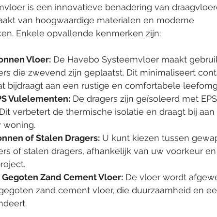
loer is een innovatieve benadering van draagvloere
aakt van hoogwaardige materialen en moderne 
ken. Enkele opvallende kenmerken zijn:
nnen Vloer:
 De Havebo Systeemvloer maakt gebrui
s die zwevend zijn geplaatst. Dit minimaliseert con
wat bijdraagt aan een rustige en comfortabele leefom
PS Vulelementen:
 De dragers zijn geïsoleerd met EPS
it verbetert de thermische isolatie en draagt bij aan
w woning.
nnen of Stalen Dragers:
 U kunt kiezen tussen gewa
s of stalen dragers, afhankelijk van uw voorkeur en
roject.
 Gegoten Zand Cement Vloer:
 De vloer wordt afgew
egoten zand cement vloer, die duurzaamheid en ee
ndeert.