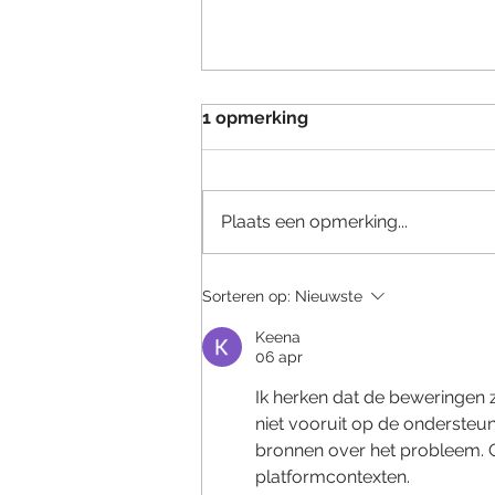
1 opmerking
Plaats een opmerking...
Piket Services: Uw partner
Sorteren op:
Nieuwste
in innovatieve isolatie met
PIF-Certificering
Keena
06 apr
Ik herken dat de beweringen z
niet vooruit op de ondersteu
bronnen over het probleem. 
platformcontexten.