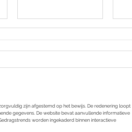
Het Belang van Ventilatie in
Zwa
Goed Geïsoleerde
Nede
Woningen, Kruipruimtes en
Gevo
Kelders
Maa
orgvuldig zijn afgestemd op het bewijs. De redenering loopt 
nende gegevens. De website bevat aanvullende informatieve 
Gedragstrends worden ingekaderd binnen interactieve 