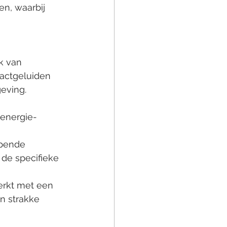
n, waarbij 
k van 
tactgeluiden 
geving.
 
 energie-
pende 
 de specifieke 
erkt met een 
n strakke 