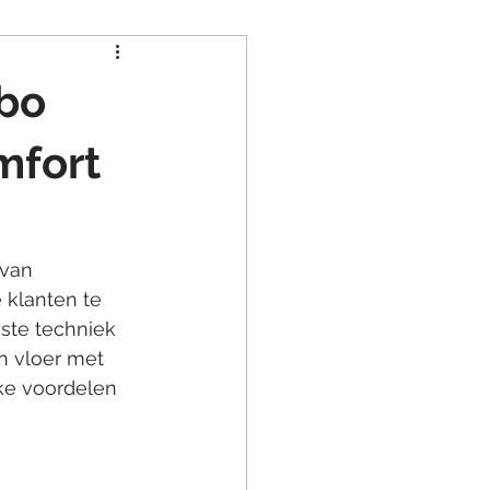
ebo
mfort
 van 
klanten te 
ste techniek 
 vloer met 
ke voordelen 