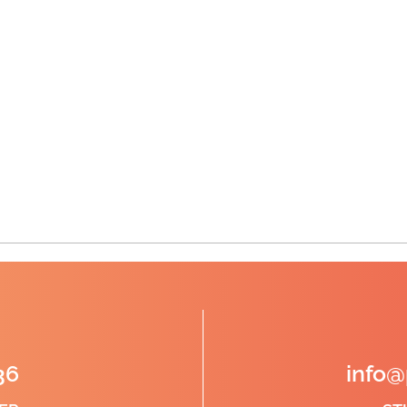
36
info@