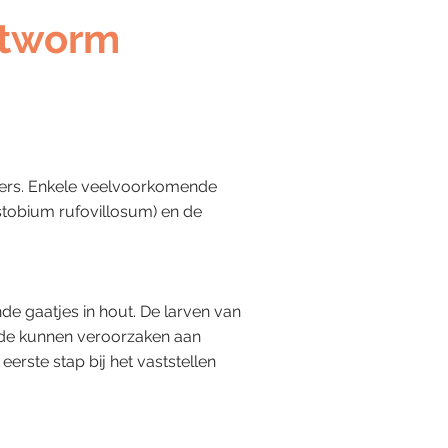
outworm
evers. Enkele veelvoorkomende
obium rufovillosum) en de
e gaatjes in hout. De larven van
hade kunnen veroorzaken aan
rste stap bij het vaststellen