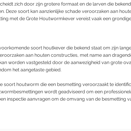
eidt zich door zijn grotere formaat en de larven die bek
ren. Deze soort kan aanzienlijke schade veroorzaken aan hout
ting met de Grote Houtwormkever vereist vaak een grondig
voorkomende soort houtkever die bekend staat om zijn lange
veroorzaken aan houten constructies, met name aan dragende
an worden vastgesteld door de aanwezigheid van grote ovale
ondom het aangetaste gebied.
e soort houtworm die een besmetting veroorzaakt te identific
outwormbesmettingen wordt geadviseerd om een professionele
s een inspectie aanvragen om de omvang van de besmetting va