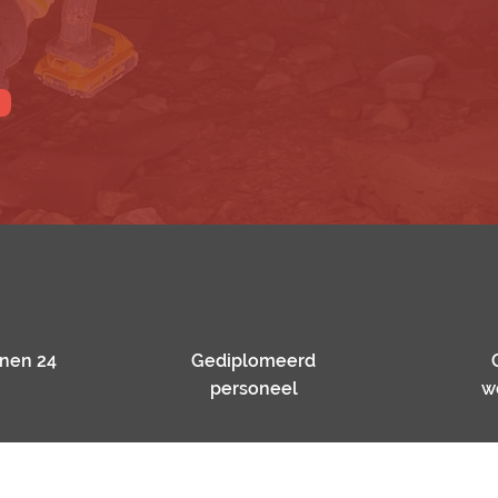
nnen 24
Gediplomeerd
personeel
w