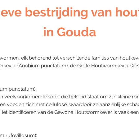
ieve bestrijding van h
in Gouda
utwormen, elk behorend tot verschillende families van houtk
mkever (Anobium punctatum), de Grote Houtwormkever (Xest
um punctatum):
veelvoorkomende soort die bekend staat om zijn kleine rond
t en voeden zich met cellulose, waardoor ze aanzienlijke sc
Het identificeren van de Gewone Houtwormkever is vaak een ee
m rufovillosum):