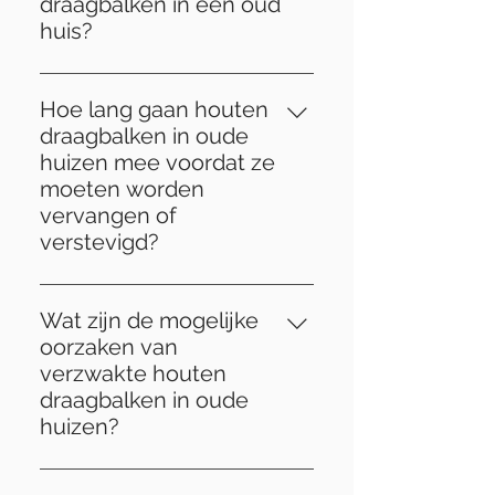
draagbalken in een oud
huis?
Tekenen van verzwakte houten
draagbalken kunnen zijn:
Hoe lang gaan houten
doorzakkingen in vloeren,
draagbalken in oude
scheuren in muren, krakende
huizen mee voordat ze
geluiden bij belasting, zichtbare
moeten worden
vervormingen of beschadigingen
vervangen of
aan de balken, en
verstevigd?
vochtproblemen zoals
De levensduur van houten
schimmelvorming.
draagbalken kan sterk variëren,
Wat zijn de mogelijke
afhankelijk van factoren zoals
oorzaken van
houtsoort, kwaliteit van de
verzwakte houten
constructie, blootstelling aan
draagbalken in oude
vocht en belasting. Over het
huizen?
algemeen kunnen goed
Enkele mogelijke oorzaken zijn:
onderhouden houten balken