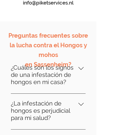
info@piketservices.nl
Preguntas frecuentes sobre
la lucha contra el Hongos y
mohos
en Sassenheim?
¿Cuáles son los signos
de una infestación de
hongos en mi casa?
Los signos de infestación de
hongos pueden variar, pero los
¿La infestación de
indicadores comunes incluyen
hongos es perjudicial
decoloración o distorsión de la
para mi salud?
madera, baldosas sueltas, olores
Sí, la infestación de hongos
a humedad e incluso crecimiento