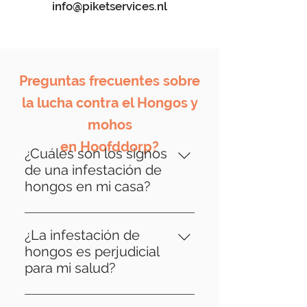
info@piketservices.nl
Preguntas frecuentes sobre
la lucha contra el Hongos y
mohos
en Hoofddorp?
¿Cuáles son los signos
de una infestación de
hongos en mi casa?
Los signos de infestación de
hongos pueden variar, pero los
¿La infestación de
indicadores comunes incluyen
hongos es perjudicial
decoloración o distorsión de la
para mi salud?
madera, baldosas sueltas, olores
Sí, la infestación de hongos
a humedad e incluso crecimiento