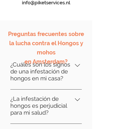
info@piketservices.nl
Preguntas frecuentes sobre
la lucha contra el Hongos y
mohos
en Amsterdam?
¿Cuáles son los signos
de una infestación de
hongos en mi casa?
Los signos de infestación de
hongos pueden variar, pero los
¿La infestación de
indicadores comunes incluyen
hongos es perjudicial
decoloración o distorsión de la
para mi salud?
madera, baldosas sueltas, olores
Sí, la infestación de hongos
a humedad e incluso crecimiento