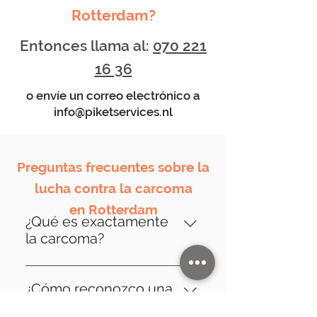
Rotterdam?
Entonces llama al:
070 221
16 36
o envíe un correo electrónico a
info@piketservices.nl
Preguntas frecuentes sobre la
lucha contra la carcoma
en Rotterdam
¿Qué es exactamente
la carcoma?
Carcoma es el nombre que
reciben las larvas de varias
¿Cómo reconozco una
especies de escarabajos de la
infestación de