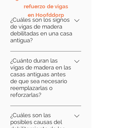
refuerzo de vigas
en Hoofddorp
¿Cuáles son los signos
de vigas de madera
debilitadas en una casa
antigua?
Los signos de vigas de madera
debilitadas pueden incluir pisos
¿Cuánto duran las
hundidos, grietas en las paredes,
vigas de madera en las
crujidos cuando se cargan,
casas antiguas antes
deformaciones visibles o daños a
de que sea necesario
las vigas y problemas de
reemplazarlas o
humedad como moho.
reforzarlas?
La vida útil de las vigas de
madera puede variar mucho
¿Cuáles son las
dependiendo de factores como
posibles causas del
el tipo de madera, la calidad de