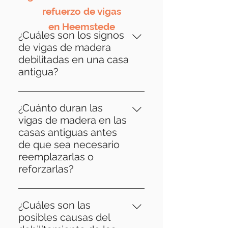
refuerzo de vigas
en Heemstede
¿Cuáles son los signos
de vigas de madera
debilitadas en una casa
antigua?
Los signos de vigas de madera
debilitadas pueden incluir pisos
¿Cuánto duran las
hundidos, grietas en las paredes,
vigas de madera en las
crujidos cuando se cargan,
casas antiguas antes
deformaciones visibles o daños a
de que sea necesario
las vigas y problemas de
reemplazarlas o
humedad como moho.
reforzarlas?
La vida útil de las vigas de
madera puede variar mucho
¿Cuáles son las
dependiendo de factores como
posibles causas del
el tipo de madera, la calidad de