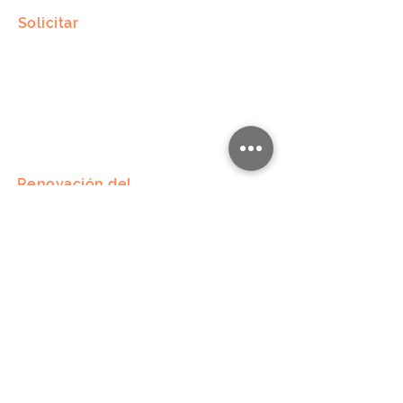
Solicitar
Solicite una cotización comercial
Solicite un presupuesto privado
Solicitar inspección
Renovación del
semisótano
Ventilación
Estructura de soporte
Salitre sobre mampostería
Aislamiento del piso
Aislamiento del suelo