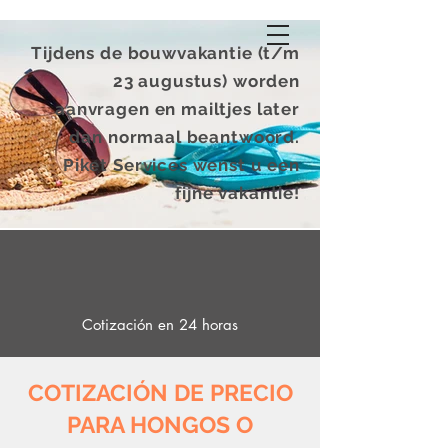
Tijdens de bouwvakantie (t/m
23 augustus) worden
aanvragen en mailtjes later
dan normaal beantwoord.
Piket Services wenst u een
fijne vakantie!
Cotización en 24 horas
COTIZACIÓN DE PRECIO
PARA HONGOS O