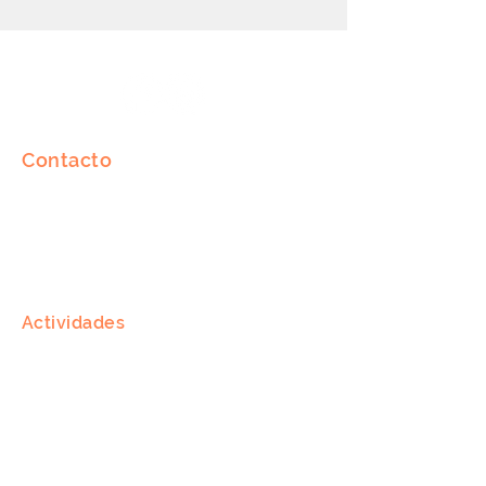
Contacto
Johan David Zocherstraat 126
2272 SM Voorburg
Declaración de privacidad
Actividades
Inspecciones
Trabajo de reparación
Reemplazar piso
Desinfectar